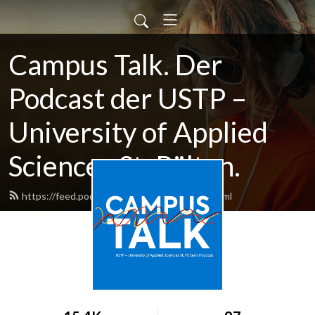
Campus Talk. Der
Podcast der USTP –
University of Applied
Sciences St. Pölten.
https://feed.podbean.com/ustpwissen/feed.xml