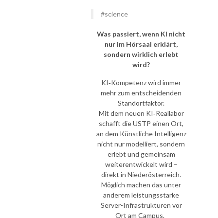
#science
Was passiert, wenn KI nicht
nur im Hörsaal erklärt,
sondern wirklich erlebt
wird?
KI‑Kompetenz wird immer
mehr zum entscheidenden
Standortfaktor.
Mit dem neuen KI‑Reallabor
schafft die USTP einen Ort,
an dem Künstliche Intelligenz
nicht nur modelliert, sondern
erlebt und gemeinsam
weiterentwickelt wird –
direkt in Niederösterreich.
Möglich machen das unter
anderem leistungsstarke
Server-Infrastrukturen vor
Ort am Campus.