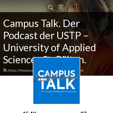
Campus Talk. Der
Podcast der USTP –
University of Applied
Sciences St. Pölten.
https://feed.podbean.com/ustpwissen/feed.xml